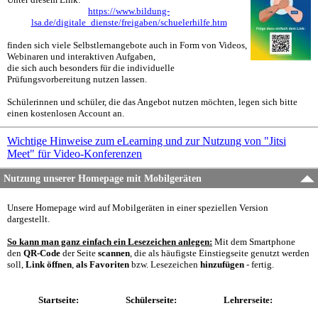
https://www.bildung-
lsa.de/digitale_dienste/freigaben/schuelerhilfe.htm
finden sich viele Selbstlernangebote auch in Form von Videos,
Webinaren und interaktiven Aufgaben,
die sich auch besonders für die individuelle
Prüfungsvorbereitung nutzen lassen.
Schülerinnen und schüler, die das Angebot nutzen möchten, legen sich bitte
einen kostenlosen Account an.
Wichtige Hinweise zum eLearning und zur Nutzung von "Jitsi
Meet" für Video-Konferenzen
Nutzung unserer Homepage mit Mobilgeräten
Unsere Homepage wird auf Mobilgeräten in einer speziellen Version
dargestellt.
So kann man ganz einfach ein Lesezeichen anlegen:
Mit dem Smartphone
den
QR-Code
der Seite
scannen
, die als häufigste Einstiegseite genutzt werden
soll,
Link öffnen
,
als Favoriten
bzw. Lesezeichen
hinzufügen
- fertig.
Startseite:
Schülerseite:
Lehrerseite: